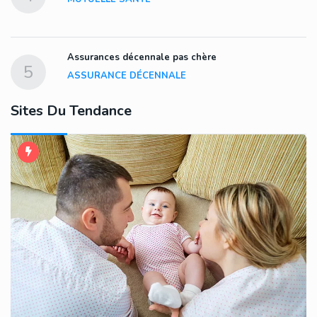
EN
Assurances décennale pas chère
5
ASSURANCE DÉCENNALE
Sites Du Tendance
C
M