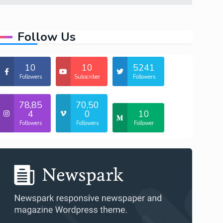
Follow Us
10
10
5241
Followers
Subscriber
Followers
78,85
70,50
4
0
10
Followers
Followers
Follower